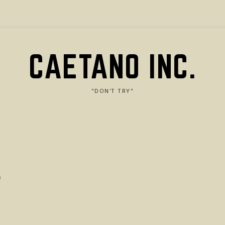
CAETANO INC.
"DON'T TRY"
0