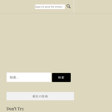
検
索:
最近の投稿
Don’t Try