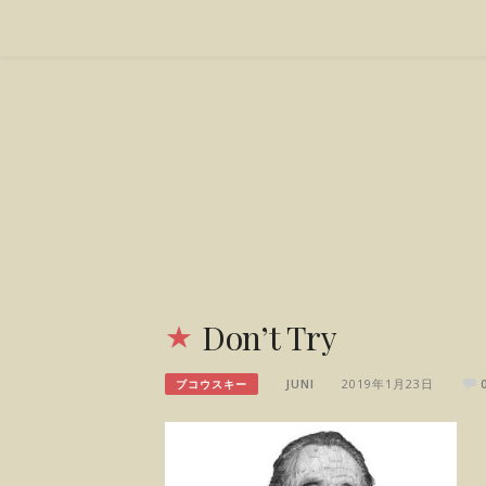
Skip
to
content
Don’t Try
JUNI
2019年1月23日
ブコウスキー